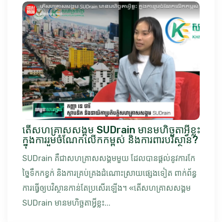
តើសហគ្រាសសង្គម SUDrain មានមហិច្ឆតាអ្វីខ្លះ
ក្នុងការរួមចំណែកលើកកម្ពស់ និងការពារបរិស្ថាន?
SUDrain គឺជាសហគ្រាសសង្គមមួយ ដែលបានផ្ដល់នូវការកែ
ច្នៃទឹកកខ្វក់ និងការគ្រប់គ្រងដំណោះស្រាយផ្សេងទៀត ពាក់ព័ន្ធ
ការធ្វើឲ្យបវិស្ថានកាន់តែប្រសើរឡើង។ «តើសហគ្រាសសង្គម
SUDrain មានមហិច្ឆតាអ្វីខ្លះ...