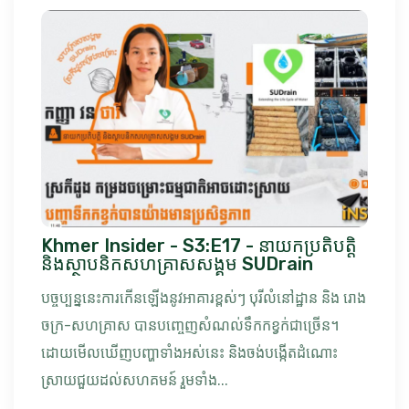
Khmer Insider - S3:E17 - នាយកប្រតិបត្តិ
និងស្ថាបនិកសហគ្រាសសង្គម SUDrain
បច្ចប្បន្ននេះការកើនឡើងនូវអាគារខ្ពស់ៗ បុរីលំនៅដ្ឋាន និង រោង
ចក្រ-សហគ្រាស បានបញ្ចេញសំណល់ទឹកកខ្វក់ជាច្រើន។
ដោយមើលឃើញបញ្ហាទាំងអស់នេះ និងចង់បង្កើតដំណោះ
ស្រាយជួយដល់សហគមន៍ រួមទាំង...