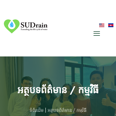
អត្ថបទព័ត៌មាន / កម្មវិធី
ទំព័រដើម
អត្ថបទព័ត៌មាន / កម្មវិធី