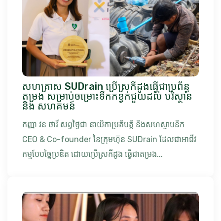
សហគ្រាស SUDrain ប្រើស្រកីដូងធ្វើជាប្រព័ន្ធ
តម្រង សម្រាប់ចម្រោះទឹកកខ្វក់ជួយដល់ បរិស្ថាន
និង សហគមន៍
កញ្ញា វន ថារី សព្វថ្ងៃជា នាយិកាប្រតិបត្តិ និងសហស្ថាបនិក
CEO & Co-founder នៃក្រុមហ៊ុន SUDrain ដែលជាអាជីវ
កម្មបែបច្នៃប្រឌិត ដោយប្រើស្រកីដូង ធ្វើជាតម្រង...