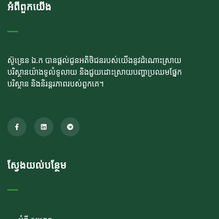
អំពីពួកយើង
ស៊ូឌ្រេន ឯ.ក បានផ្តល់ជូនអតិថិជនរបស់យើងនូវដំណោះស្រាយ
បរិស្ថានយ៉ាងទូលំទូលាយ និងជួយដោះស្រាយបញ្ហាប្រឈមផ្នែក
បរិស្ថាន និងនិរន្តរភាពរបស់ពួកគេ។
ស្វែងយល់បន្ថែម