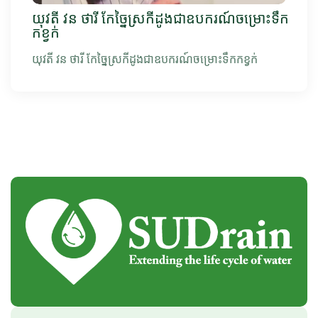
យុវតី វន ថារី កែច្នៃស្រកីដូងជាឧបករណ៍ចម្រោះទឹក
កខ្វក់
យុវតី វន ថារី កែច្នៃស្រកីដូងជាឧបករណ៍ចម្រោះទឹកកខ្វក់