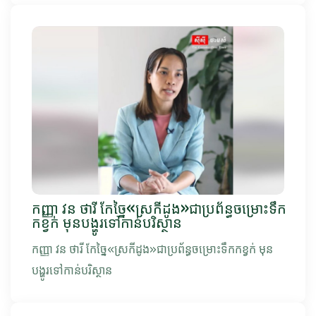
កញ្ញា វន ថារី កែច្នៃ«ស្រកីដូង»ជាប្រព័ន្ធចម្រោះទឹក
កខ្វក់ មុនបង្ហូរទៅកាន់បរិស្ថាន
កញ្ញា វន ថារី កែច្នៃ«ស្រកីដូង»ជាប្រព័ន្ធចម្រោះទឹកកខ្វក់ មុន
បង្ហូរទៅកាន់បរិស្ថាន