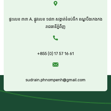
ផ្ទះលេខ ៣៣ A, ផ្លូវលេខ ១៨៣ សង្កាត់ទំនប់ទឹក ខណ្ឌបឹងកេងកង
រាជធានីភ្នំពឹញ
+855 (0) 17 57 16 61
sudrain.phnompenh@gmail.com