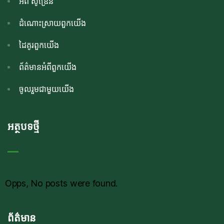
អំពី សូឌ្រេន
ដំណោះស្រាយពួកយើង
ដៃគូរពួកយើង
ព័ត៌មានអំពីពួកយើង
ចូលរួមជាមួយយើង
អត្ថបទថ្មី
Opps, No posts were found.
ព័ត៌មាន